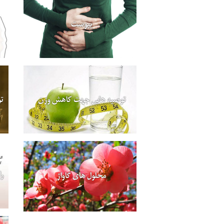
یبوست
توصیه هایی جهت کاهش وزن
ت
را
محلول های گاواژ