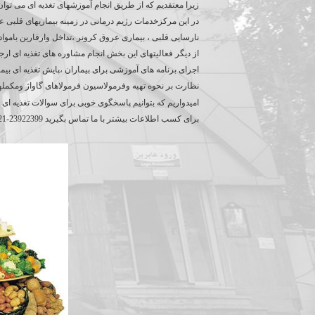
زیرا معتقدیم که از طریق انجام آموزشهای تغذیه ای می توان
در این مرکزخدمات رژیم درمانی در زمینه بیماریهای قلبی
نارسایی قلبی ، بیماری عروق کرونر ،تداخل وارفارین بامواد 
از دیگر فعالیتهای این بخش انجام مشاوره های تغذیه ای ارج
اجرای برنامه های آموزشی برای بیماران ،پایش تغذیه ای بیم
نظارت بر نحوه تهیه وفرمولاسیون فرمولاهای گاواژ ومکمله
امیدواریم که بتوانیم پاسخگوی خوبی برای سوالات تغذی
برای کسب اطلاعات بیشتر با ما تماس بگیرید 23922399-021