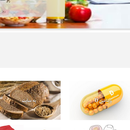
روز ج
به سایت
ویتامین D